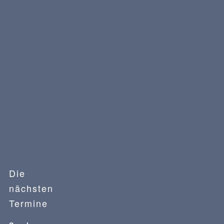
30 juli 2025
13 en 27 aug 2025
10 en 24 sept 2025
8 en 22 okt 2025
» Over
Zelfrealisatie,
essentiële identiteit
en narcisme (3)
Die
nächsten
Termine