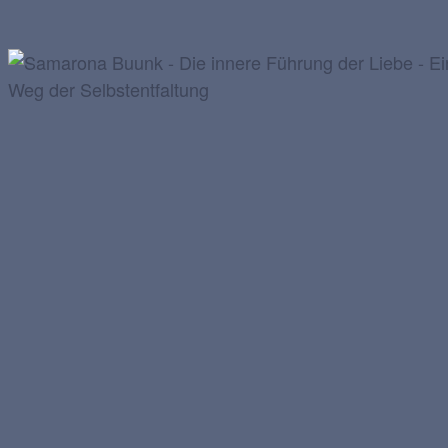
DIE INNERE FÜHRUNG DER LIEBE
Samarona Buunk – Die innere Führung der Liebe – Ein
Weg der Selbstentfaltung
von Samarona Buunk
» Leseprobe
Das Buch bestellen
Über das Buch