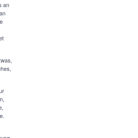
s an
tan
ie
et
twas,
ches,
ur
n,
e,
e.
rung.