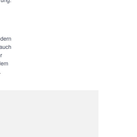
ndern
 auch
r
 dem
.