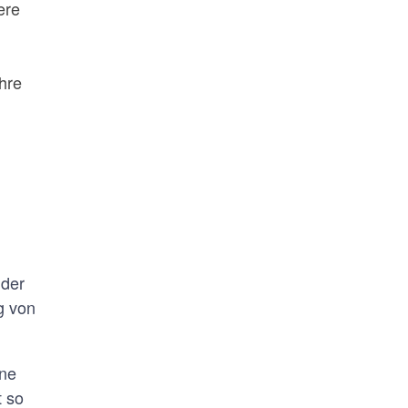
ere
hre
 der
g von
ine
t so