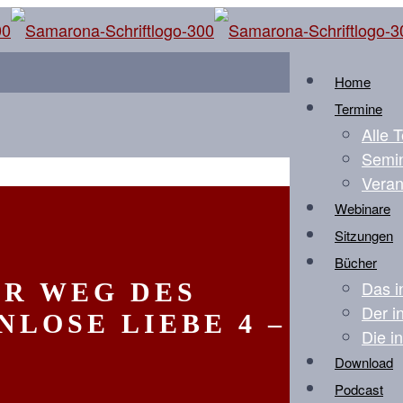
Home
Termine
Alle 
Semin
Veran
Webinare
Sitzungen
Bücher
Das i
ER WEG DES
Der i
NLOSE LIEBE 4 –
Die i
Download
Podcast