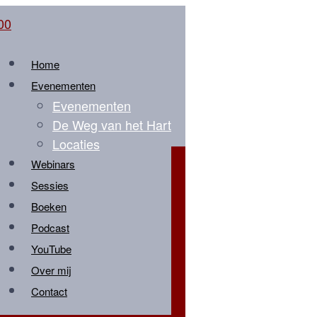
Home
Evenementen
Evenementen
De Weg van het Hart
Locaties
Webinars
Sessies
Boeken
Podcast
YouTube
Over mij
Contact