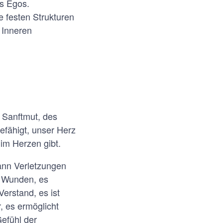
es Egos.
e festen Strukturen
 Inneren
r Sanftmut, des
befähigt, unser Herz
im Herzen gibt.
kann Verletzungen
lt Wunden, es
erstand, es ist
 es ermöglicht
Gefühl der