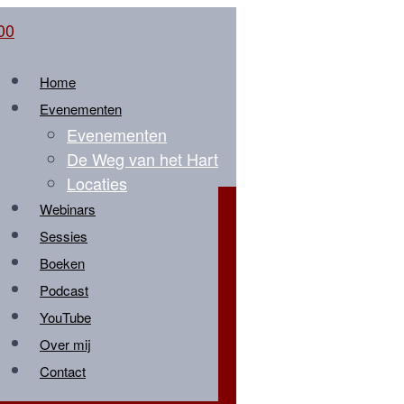
Home
Evenementen
Evenementen
De Weg van het Hart
Locaties
Webinars
Sessies
Boeken
Podcast
YouTube
Over mij
Contact