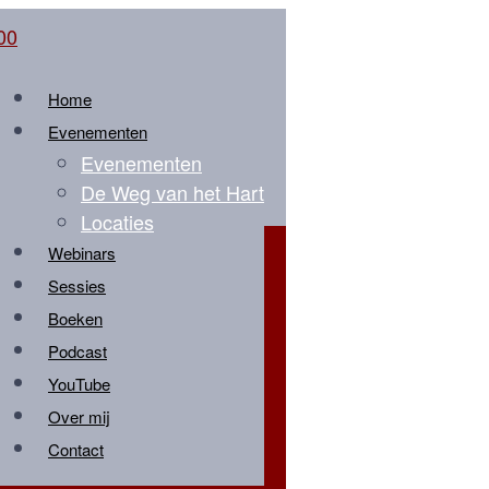
Home
Evenementen
Evenementen
De Weg van het Hart
Locaties
Webinars
Sessies
Boeken
Podcast
YouTube
Over mij
Contact