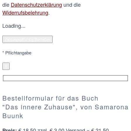
die
Datenschutzerklärung
und die
Widerrufsbelehrung
.
Loading...
* Pflichtangabe
X
Bestellformular für das Buch
"Das innere Zuhause", von Samarona
Buunk
€ 18,50 zzgl. € 3,00 Versand =
€ 21,50
Preis: